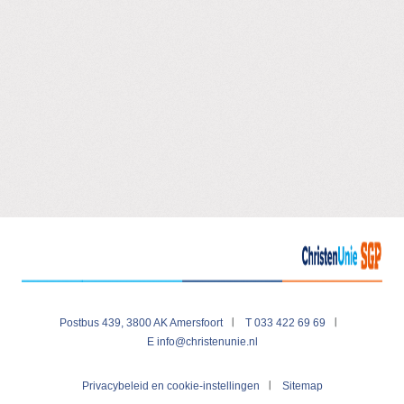
Standpunten landingspagina
Postbus 439, 3800 AK Amersfoort
T 033 422 69 69
E
info@christenunie.nl
Visit
Privacybeleid en cookie-instellingen
Sitemap
our