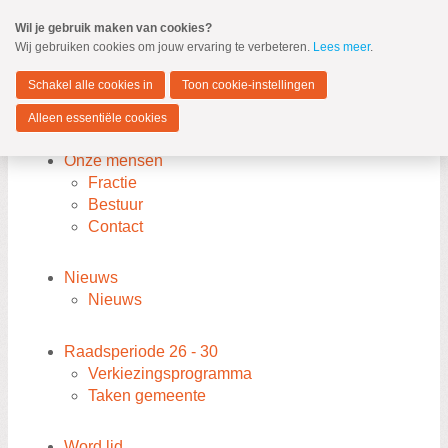
Spring
Wil je gebruik maken van cookies?
naar
Wij gebruiken cookies om jouw ervaring te verbeteren.
Lees meer
.
MENU
Spring
naar
Nieuwkoop
de
Schakel alle cookies in
Toon cookie-instellingen
inhoud
Spring
Alleen essentiële cookies
naar
Welkom
Sitemap
het
Onze mensen
hoofdmenu
Fractie
Bestuur
Contact
Zoeken:
Zoeken
Nieuws
Nieuws
Raadsperiode 26 - 30
Verkiezingsprogramma
Taken gemeente
Word lid