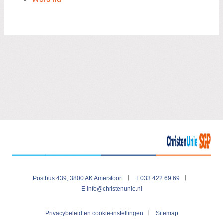
Postbus 439, 3800 AK Amersfoort
T 033 422 69 69
E
info@christenunie.nl
Visit
Privacybeleid en cookie-instellingen
Sitemap
our