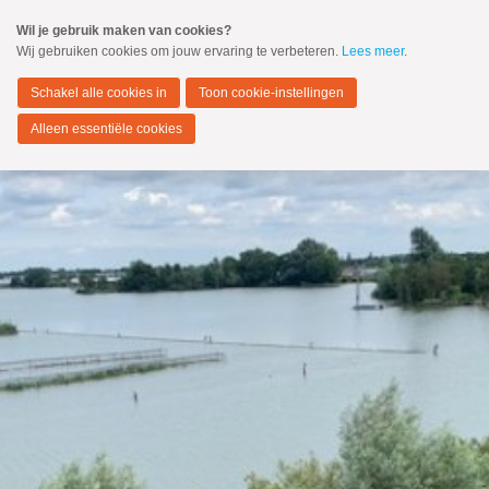
Spring
Wil je gebruik maken van cookies?
naar
Wij gebruiken cookies om jouw ervaring te verbeteren.
Lees meer
.
MENU
Spring
naar
Nieuwkoop
de
Schakel alle cookies in
Toon cookie-instellingen
inhoud
Spring
Alleen essentiële cookies
naar
het
hoofdmenu
Zoeken:
Zoeken