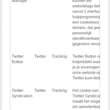
Manager
kunnen we
websitetags beheren
vanuit 1 interface. Dit
hulpprogramma is
een cookieloos
domein, dat geen
persoonlijk
identificeerbare
gegevens verzamelt
Twitter
Twitter
Tracking
Twitter Button is een
Button
hulpmiddel waarmee
je je ervaringen op
onze website op
Twitter kunt delen.
Twitter
Twitter
Tracking
Het cookie van
Syndication
Twitter Syndication
maakt het mogelijk
om advertenties te