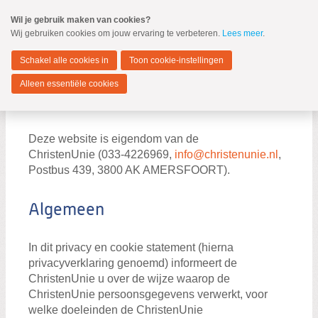
Spring
Wil je gebruik maken van cookies?
naar
Wij gebruiken cookies om jouw ervaring te verbeteren.
Lees meer
.
MENU
Spring
naar
Nieuwkoop
de
Schakel alle cookies in
Toon cookie-instellingen
inhoud
Spring
Alleen essentiële cookies
naar
Privacy statement
Privacyverklaring ChristenUnie
het
hoofdmenu
Deze website is eigendom van de
ChristenUnie (033-4226969,
info@christenunie.nl
,
Postbus 439, 3800 AK AMERSFOORT).
Zoeken:
Zoeken
Algemeen
In dit privacy en cookie statement (hierna
privacyverklaring genoemd) informeert de
ChristenUnie u over de wijze waarop de
ChristenUnie persoonsgegevens verwerkt, voor
welke doeleinden de ChristenUnie