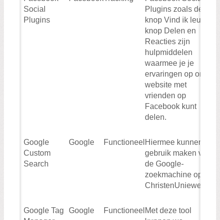
Social
Plugins zoals de
Plugins
knop Vind ik leuk, de
knop Delen en
Reacties zijn
hulpmiddelen
waarmee je je
ervaringen op onze
website met
vrienden op
Facebook kunt
delen.
Google
Google
Functioneel
Hiermee kunnen wij
Custom
gebruik maken van
Search
de Google-
zoekmachine op de
ChristenUniewebsite
Google Tag
Google
Functioneel
Met deze tool