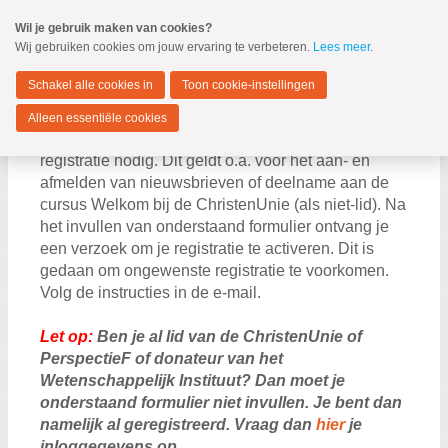
Spring
Wil je gebruik maken van cookies?
naar
Wij gebruiken cookies om jouw ervaring te verbeteren.
Lees meer
.
MENU
Spring
naar
Nieuwkoop
de
Schakel alle cookies in
Toon cookie-instellingen
inhoud
Spring
Alleen essentiële cookies
naar
Voor een aantal functies op deze website is
Registreren
het
registratie nodig. Dit geldt o.a. voor het aan- en
hoofdmenu
afmelden van nieuwsbrieven of deelname aan de
cursus Welkom bij de ChristenUnie (als niet-lid). Na
het invullen van onderstaand formulier ontvang je
Zoeken:
een verzoek om je registratie te activeren. Dit is
Zoeken
gedaan om ongewenste registratie te voorkomen.
Volg de instructies in de e-mail.
Let op:
Ben je al lid van de ChristenUnie of
PerspectieF of donateur van het
Wetenschappelijk Instituut? Dan moet je
onderstaand formulier niet invullen. Je bent dan
namelijk al geregistreerd. Vraag dan
hier
je
inloggegevens op.